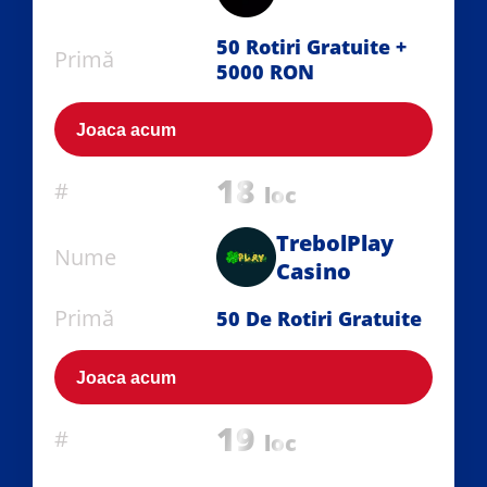
50 Rotiri Gratuite +
Primă
5000 RON
Joaca acum
18
#
loc
TrebolPlay
Nume
Casino
Primă
50 De Rotiri Gratuite
Joaca acum
19
#
loc