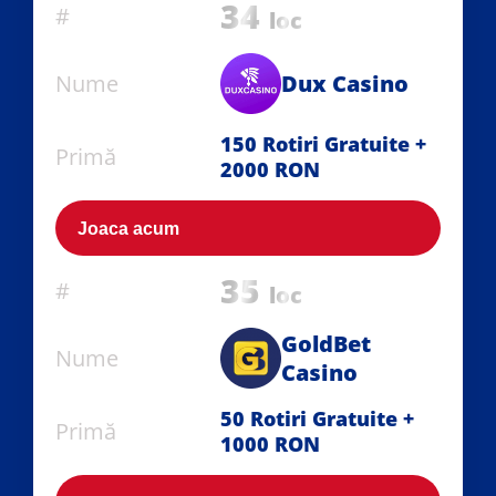
34
#
loc
Nume
Dux Casino
150 Rotiri Gratuite +
Primă
2000 RON
Joaca acum
35
#
loc
GoldBet
Nume
Casino
50 Rotiri Gratuite +
Primă
1000 RON