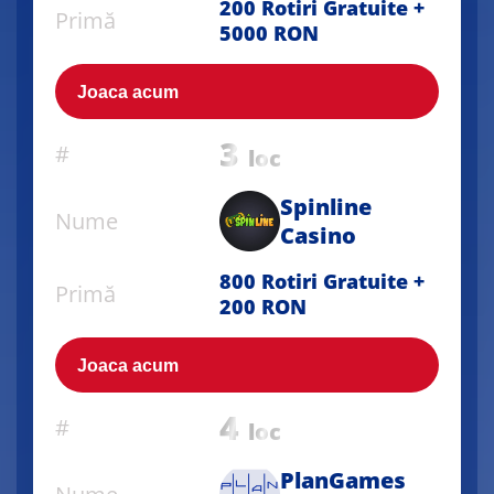
200 Rotiri Gratuite +
Primă
5000 RON
Joaca acum
3
#
loc
Spinline
Nume
Casino
800 Rotiri Gratuite +
Primă
200 RON
Joaca acum
4
#
loc
PlanGames