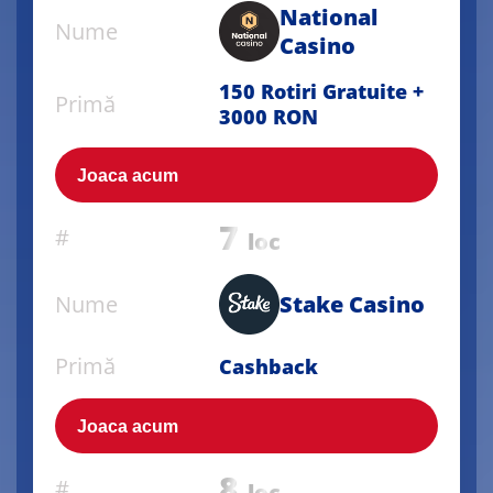
National
Nume
Casino
150 Rotiri Gratuite +
Primă
3000 RON
Joaca acum
7
#
loc
Nume
Stake Casino
Primă
Cashback
Joaca acum
8
#
loc