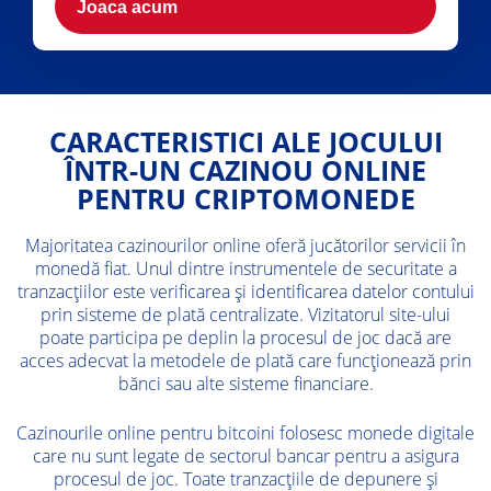
Joaca acum
CARACTERISTICI ALE JOCULUI
ÎNTR-UN CAZINOU ONLINE
PENTRU CRIPTOMONEDE
Majoritatea cazinourilor online oferă jucătorilor servicii în
monedă fiat. Unul dintre instrumentele de securitate a
tranzacțiilor este verificarea și identificarea datelor contului
prin sisteme de plată centralizate. Vizitatorul site-ului
poate participa pe deplin la procesul de joc dacă are
acces adecvat la metodele de plată care funcționează prin
bănci sau alte sisteme financiare.
Cazinourile online pentru bitcoini folosesc monede digitale
care nu sunt legate de sectorul bancar pentru a asigura
procesul de joc. Toate tranzacțiile de depunere și