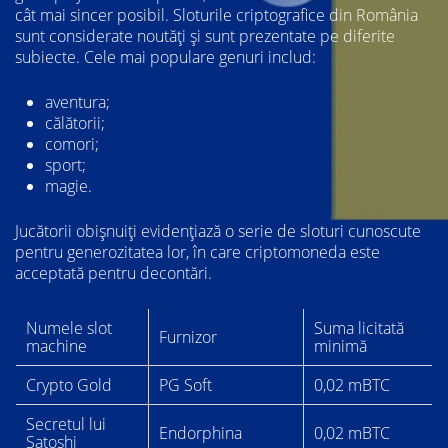
cât mai sincer posibil. Sloturile criptografice din România
sunt considerate noutăți și sunt prezentate pe diferite
subiecte. Cele mai populare genuri includ:
aventura;
călătorii;
comori;
sport;
magie.
Jucătorii obișnuiți evidențiază o serie de sloturi cunoscute
pentru generozitatea lor, în care criptomoneda este
acceptată pentru decontări.
Numele slot
Suma licitată
Furnizor
machine
minimă
Crypto Gold
PG Soft
0,02 mBTC
Secretul lui
Endorphina
0,02 mBTC
Satoshi