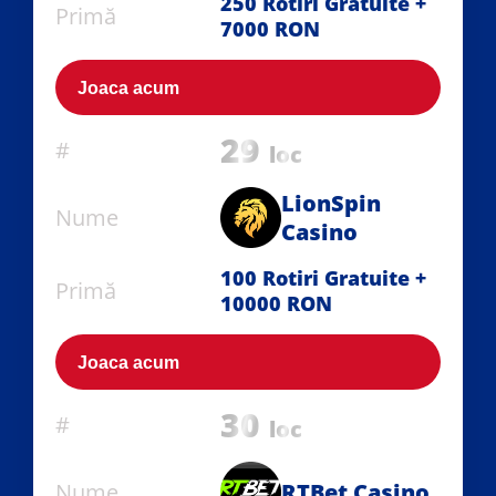
250 Rotiri Gratuite +
Primă
7000 RON
Joaca acum
29
#
loc
LionSpin
Nume
Casino
100 Rotiri Gratuite +
Primă
10000 RON
Joaca acum
30
#
loc
Nume
RTBet Casino