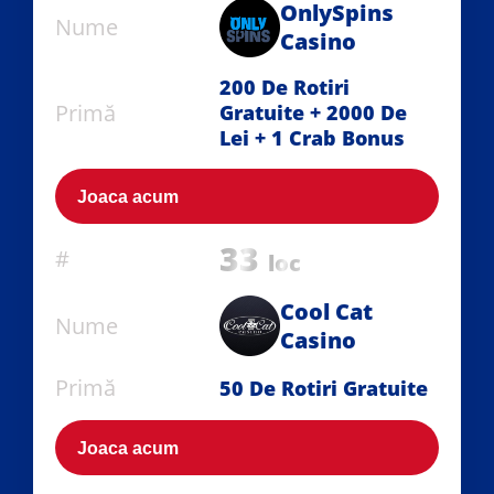
OnlySpins
Nume
Casino
200 De Rotiri
Primă
Gratuite + 2000 De
Lei + 1 Crab Bonus
Joaca acum
33
#
loc
Cool Cat
Nume
Casino
Primă
50 De Rotiri Gratuite
Joaca acum