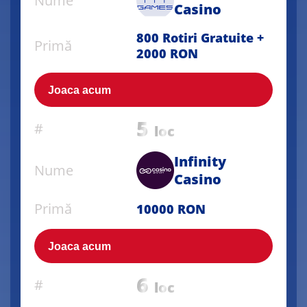
Nume
Casino
800 Rotiri Gratuite +
Primă
2000 RON
Joaca acum
5
#
loc
Infinity
Nume
Casino
Primă
10000 RON
Joaca acum
6
#
loc