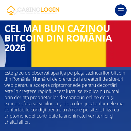
CEL MAI BUN CAZINOU
BITCOIN DIN ROMÂNIA
2026
Este greu de observat apariția pe piața cazinourilor bitcoin
din România. Numărul de oferte de la creatorii de site-uri
web pentru a accepta criptomonede pentru decontări
este în creștere rapidă. Acest lucru se explică nu numai
prin dorința proprietarilor de cazinouri online de a-și
extinde sfera serviciilor, ci și de a oferi jucătorilor cele mai
confortabile condiții pentru a rămâne pe site. Utilizarea
criptomonedei contribuie la anonimatul veniturilor și
cheltuielilor.