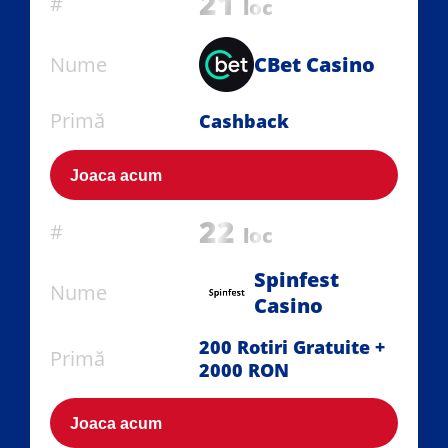
21
#
loc
Nume
CBet Casino
Primă
Cashback
Joaca acum
22
#
loc
Spinfest
Nume
Casino
200 Rotiri Gratuite +
Primă
2000 RON
Joaca acum