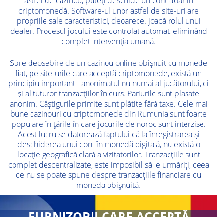
astfel de cazinou, puteți deschide un cont doar în
criptomonedă. Software-ul unor astfel de site-uri are
propriile sale caracteristici, deoarece. joacă rolul unui
dealer. Procesul jocului este controlat automat, eliminând
complet intervenția umană.
Spre deosebire de un cazinou online obișnuit cu monede
fiat, pe site-urile care acceptă criptomonede, există un
principiu important - anonimatul nu numai al jucătorului, ci
și al tuturor tranzacțiilor în curs. Pariurile sunt plasate
anonim. Câștigurile primite sunt plătite fără taxe. Cele mai
bune cazinouri cu criptomonede din Rumunia sunt foarte
populare în țările în care jocurile de noroc sunt interzise.
Acest lucru se datorează faptului că la înregistrarea și
deschiderea unui cont în monedă digitală, nu există o
locație geografică clară a vizitatorilor. Tranzacțiile sunt
complet descentralizate, este imposibil să le urmăriți, ceea
ce nu se poate spune despre tranzacțiile financiare cu
moneda obișnuită.
FURNIZORII CARE ACCEPTĂ