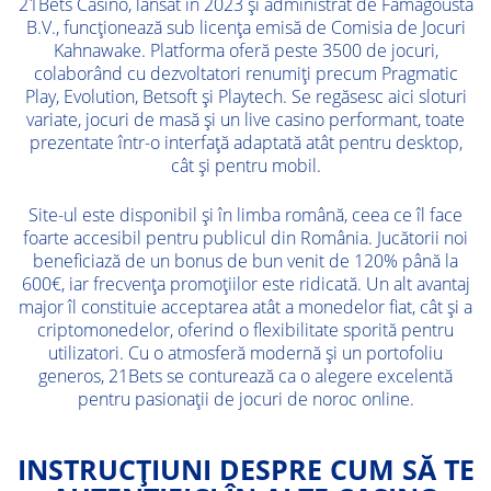
21Bets Casino, lansat în 2023 și administrat de Famagousta
B.V., funcționează sub licența emisă de Comisia de Jocuri
Kahnawake. Platforma oferă peste 3500 de jocuri,
colaborând cu dezvoltatori renumiți precum Pragmatic
Play, Evolution, Betsoft și Playtech. Se regăsesc aici sloturi
variate, jocuri de masă și un live casino performant, toate
prezentate într-o interfață adaptată atât pentru desktop,
cât și pentru mobil.
Site-ul este disponibil și în limba română, ceea ce îl face
foarte accesibil pentru publicul din România. Jucătorii noi
beneficiază de un bonus de bun venit de 120% până la
600€, iar frecvența promoțiilor este ridicată. Un alt avantaj
major îl constituie acceptarea atât a monedelor fiat, cât și a
criptomonedelor, oferind o flexibilitate sporită pentru
utilizatori. Cu o atmosferă modernă și un portofoliu
generos, 21Bets se conturează ca o alegere excelentă
pentru pasionații de jocuri de noroc online.
INSTRUCȚIUNI DESPRE CUM SĂ TE