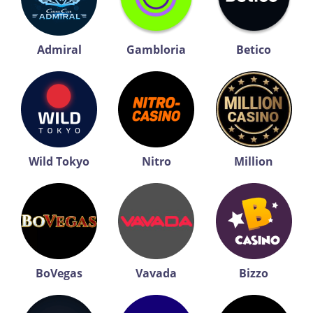
Admiral
Gambloria
Betico
Wild Tokyo
Nitro
Million
BoVegas
Vavada
Bizzo