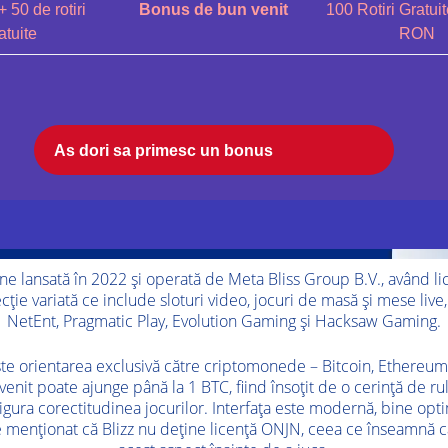
 50 de rotiri
Bonus de bun venit
100 Rotiri Gratui
atuite
RON
As dori sa primesc un bonus
ine lansată în 2022 și operată de Meta Bliss Group B.V., având l
ecție variată ce include sloturi video, jocuri de masă și mese li
NetEnt, Pragmatic Play, Evolution Gaming și Hacksaw Gaming.
ste orientarea exclusivă către criptomonede – Bitcoin, Ethereum
enit poate ajunge până la 1 BTC, fiind însoțit de o cerință de rul
sigura corectitudinea jocurilor. Interfața este modernă, bine opt
e menționat că Blizz nu deține licență ONJN, ceea ce înseamnă că 