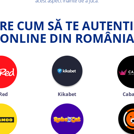
acest aspect înainte de a juca.
RE CUM SĂ TE AUTENTIF
ONLINE DIN ROMÂNI
Red
Kikabet
Caba