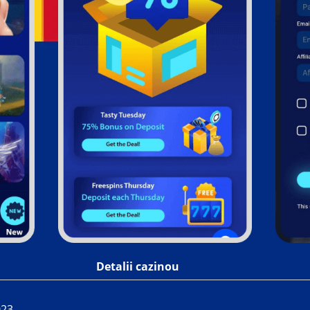
Detalii cazinou
023