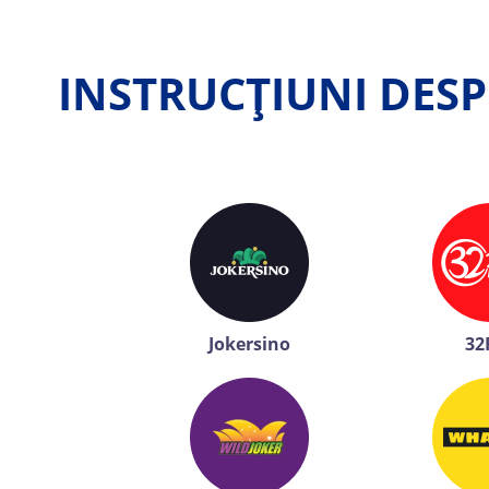
INSTRUCȚIUNI DESP
Jokersino
32