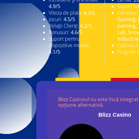
4.9/5
Suport liv
Viteza de plată:
4.3/5
Furnizorii
Jocuri:
4.5/5
Gaming, 
Relații Clienți:
4.2/5
Gaming, 
Bonusuri:
4.6/5
Lab, Sno
Suport pentru
Industrie
dispozitive mobile:
Cazinou l
4.1/5
Program 
Blizz Cazinoul nu este încă integra
opțiune alternativă.
Blizz Casino