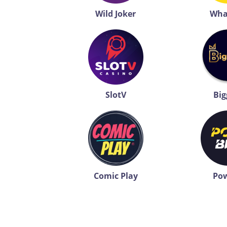
Wild Joker
Wh
SlotV
Big
Comic Play
Po