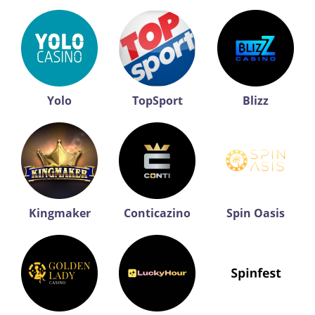
Yolo
TopSport
Blizz
Kingmaker
Conticazino
Spin Oasis