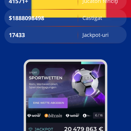
41571+
Jucători fericiți
$1888098498
Castigat
17433
Jackpot-uri