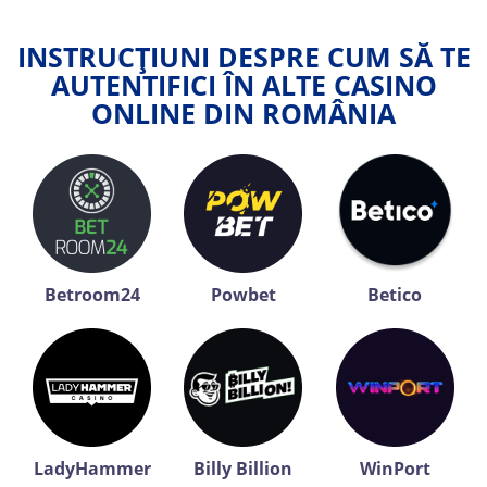
INSTRUCȚIUNI DESPRE CUM SĂ TE
AUTENTIFICI ÎN ALTE CASINO
ONLINE DIN ROMÂNIA
Betroom24
Powbet
Betico
LadyHammer
Billy Billion
WinPort