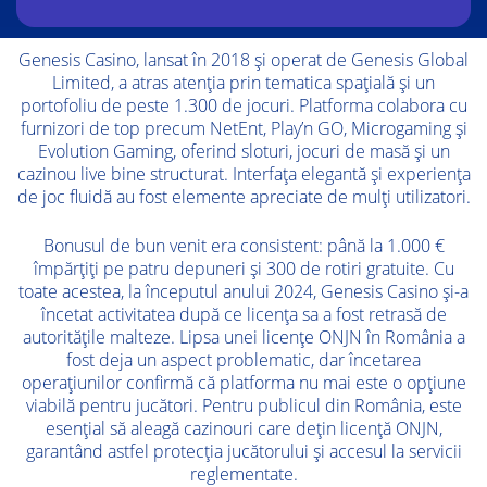
Genesis Casino, lansat în 2018 și operat de Genesis Global
Limited, a atras atenția prin tematica spațială și un
portofoliu de peste 1.300 de jocuri. Platforma colabora cu
furnizori de top precum NetEnt, Play’n GO, Microgaming și
Evolution Gaming, oferind sloturi, jocuri de masă și un
cazinou live bine structurat. Interfața elegantă și experiența
de joc fluidă au fost elemente apreciate de mulți utilizatori.
Bonusul de bun venit era consistent: până la 1.000 €
împărțiți pe patru depuneri și 300 de rotiri gratuite. Cu
toate acestea, la începutul anului 2024, Genesis Casino și-a
încetat activitatea după ce licența sa a fost retrasă de
autoritățile malteze. Lipsa unei licențe ONJN în România a
fost deja un aspect problematic, dar încetarea
operațiunilor confirmă că platforma nu mai este o opțiune
viabilă pentru jucători. Pentru publicul din România, este
esențial să aleagă cazinouri care dețin licență ONJN,
garantând astfel protecția jucătorului și accesul la servicii
reglementate.