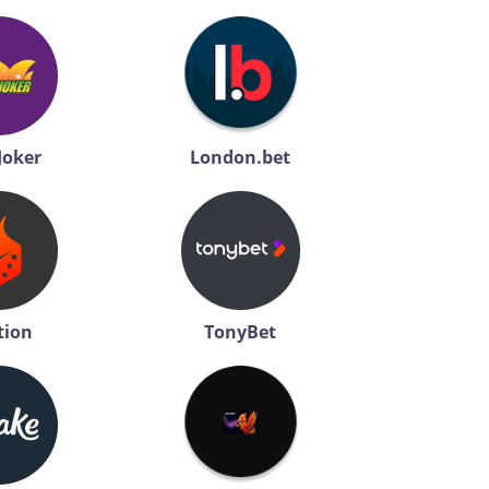
Joker
London.bet
tion
TonyBet