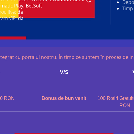
Depo
matic Play, BetSoft
Timp 
nou live:
da
ram VIP:
da
egrat cu portalul nostru. În timp ce suntem în proces de int
o
V/S
00 RON
Bonus de bun venit
100 Rotiri Gratui
RON