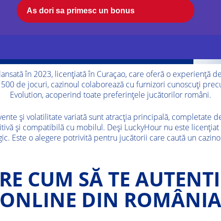
As dori sa primesc un bonus
nsată în 2023, licențiată în Curaçao, care oferă o experiență de j
1500 de jocuri, cazinoul colaborează cu furnizori cunoscuți pre
Evolution, acoperind toate preferințele jucătorilor români.
nte și volatilitate variată sunt atracția principală, completate d
ntuitivă și compatibilă cu mobilul. Deși LuckyHour nu este licenți
ergic. Este o alegere potrivită pentru jucătorii care caută un cazino
RE CUM SĂ TE AUTENTIF
ONLINE DIN ROMÂNI