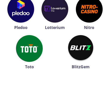
Pledoo
Lotterium
Nitro
Toto
BlitzGem