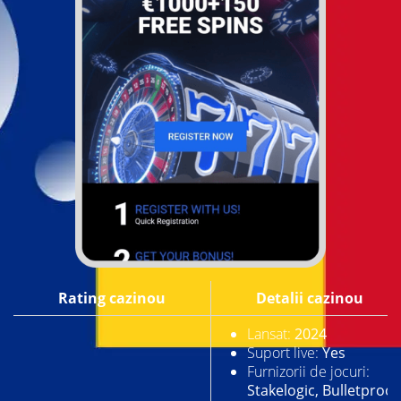
Rating cazinou
Detalii cazinou
Lansat:
2024
Suport live:
Yes
Furnizorii de jocuri:
Stakelogic, Bulletproof