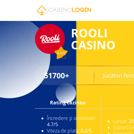
ROOLI
CASINO
4.9/5
51700+
Jucători feric
Rating cazinou
Încredere și onestitate:
Lansat:
2
4.7/5
Suport liv
Viteza de plată:
4.2/5
Furnizorii