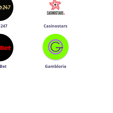
n247
Casinostars
Bet
Gambloria