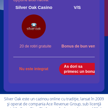
Silver Oak Casino
V
V/S
20 de rotiri gratuite
Bonus de bun venit
100
As dori sa
Nu este integrat
primesc un bonus
Silver Oak este un cazinou online cu tradiție, lansat în 2009
și operat de compania Ace Revenue Group, sub licență