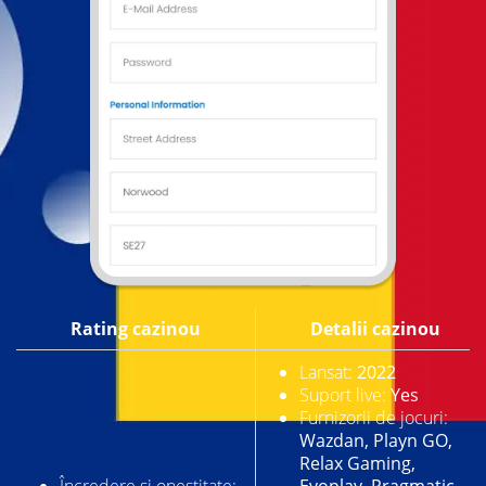
Rating cazinou
Detalii cazinou
Lansat:
2022
Suport live:
Yes
Furnizorii de jocuri:
Wazdan, Playn GO,
Relax Gaming,