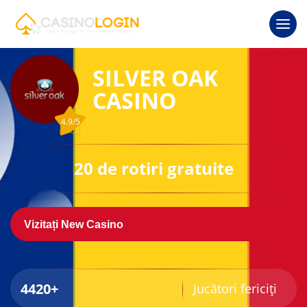
SILVER OAK
CASINO
4.9/5
20 de rotiri gratuite
Vizitați New Casino
4420+
Jucători fericiți