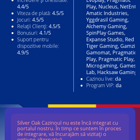
Încredere și onestitate:
Evoplay, Pragmatic
4.4/5
Play, Nucleus, NetEnt,
Viteza de plată:
4.5/5
Amatic Industries,
Jocuri:
4.5/5
Yggdrasil Gaming,
Relații Clienți:
4.5/5
Alchemy Gaming,
Bonusuri:
4.1/5
SpinPlay Games,
Suport pentru
Expanse Studio, Red
dispozitive mobile:
Tiger Gaming, Gamzix,
4.9/5
Gamomat, Pragmatic
Play, Pragmatic Play,
Microgaming, Games
Lab, Hacksaw Gaming
Cazinou live:
da
Program VIP:
da
Silver Oak Cazinoul nu este încă integrat cu
portalul nostru. În timp ce suntem în proces
de integrare, vă încurajăm să vizitați o
opțiune alternativă.