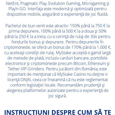
NetEnt, Pragmatic Play, Evolution Gaming, Microgaming și
Play’n GO. Interfața este modernă și optimizată pentru
dispozitive mobile, asigurând o experiență de joc fluidă.
Pachetul de bun venit este atractiv: 150% până la 750 € la
prima depunere, 100% până la 500 € la a doua și 50%
până la 250 € la a treia, cu o cerință de rulaj de 30x pentru
fondurile bonus și depunere. Pentru depunerile în
criptomonede, se oferă un bonus de 170% până la 1.000 €,
cu aceleași condiții de rulaj. MyStake acceptă o gamă largă
de metode de plată, inclusiv carduri bancare, portofele
electronice și criptomonede precum Bitcoin, Ethereum și
Tether.VIP-Grinders. Pentru jucătorii din România, este
important de menționat că MyStake Casino nu deține o
licență ONJN, ceea ce înseamnă că nu este reglementat
conform legislației locale. Recomandăm prudență și
alegerea platformelor autorizate pentru o experiență de
joc sigură.
INSTRUCȚIUNI DESPRE CUM SĂ TE