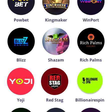
Powbet
Kingmaker
WinPort
Blizz
Shazam
Rich Palms
Yoji
Red Stag
Billionairespin