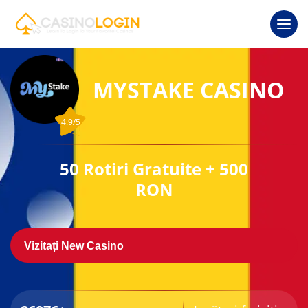
MYSTAKE CASINO
4.9/5
50 Rotiri Gratuite + 500
RON
Vizitați New Casino