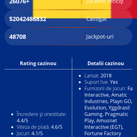
26076+
Jucători fericiți
$2042486832
Castigat
48708
Jackpot-uri
Rating cazinou
Detalii cazinou
Lansat:
2018
Suport live:
Yes
Furnizorii de jocuri:
Fazi
Interactive, Amatic
Industries, Playn GO,
Evolution, Yggdrasil
Încredere și onestitate:
Gaming, Pragmatic
4.4/5
Play, Amusnet
Viteza de plată:
4.6/5
Interactive (EGT),
Jocuri:
4.1/5
Fortune Factory