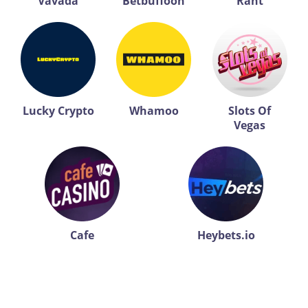
Vavada
Betbuffoon
Rant
Lucky Crypto
Whamoo
Slots Of
Vegas
Cafe
Heybets.io