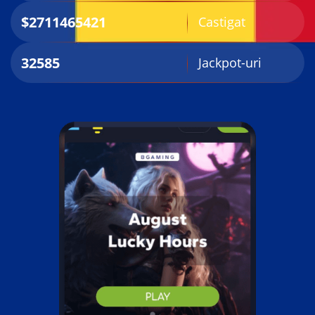
$2711465421
Castigat
32585
Jackpot-uri