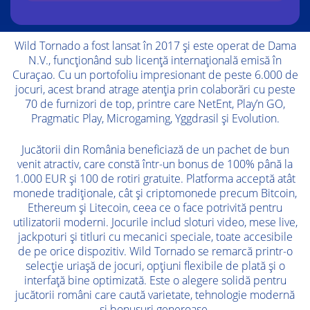
Wild Tornado a fost lansat în 2017 și este operat de Dama
N.V., funcționând sub licență internațională emisă în
Curaçao. Cu un portofoliu impresionant de peste 6.000 de
jocuri, acest brand atrage atenția prin colaborări cu peste
70 de furnizori de top, printre care NetEnt, Play’n GO,
Pragmatic Play, Microgaming, Yggdrasil și Evolution.
Jucătorii din România beneficiază de un pachet de bun
venit atractiv, care constă într-un bonus de 100% până la
1.000 EUR și 100 de rotiri gratuite. Platforma acceptă atât
monede tradiționale, cât și criptomonede precum Bitcoin,
Ethereum și Litecoin, ceea ce o face potrivită pentru
utilizatorii moderni. Jocurile includ sloturi video, mese live,
jackpoturi și titluri cu mecanici speciale, toate accesibile
de pe orice dispozitiv. Wild Tornado se remarcă printr-o
selecție uriașă de jocuri, opțiuni flexibile de plată și o
interfață bine optimizată. Este o alegere solidă pentru
jucătorii români care caută varietate, tehnologie modernă
și bonusuri generoase.