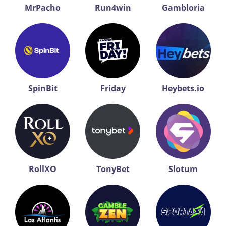
MrPacho
Run4win
Gambloria
SpinBit
Friday
Heybets.io
RollXO
TonyBet
Slotum